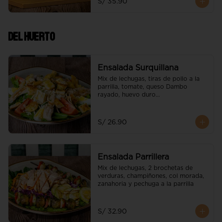
S/ 35.90
Del Huerto
Ensalada Surquillana
Mix de lechugas, tiras de pollo a la 
parrilla, tomate, queso Dambo 
rayado, huevo duro

e hilos de wantán
S/ 26.90
Ensalada Parrillera
Mix de lechugas, 2 brochetas de 
verduras, champiñones, col morada, 
zanahoria y pechuga a la parrilla
S/ 32.90