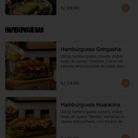
servido con papas nativas y 
ensalada de la casa
S/ 89.90
Hamburguesas
Hamburguesa Gringasha
200g hamburguesa casera, doble 
lonja de queso Cheddar y aros de 
cebolla empanizados en salsa mayo 
BBQ

Acompañado de papas nativas.
S/ 34.90
Hamburguesa Huaracina
200g hamburguesa casera, doble 
lonja de queso Dambo, bañadas en 
crema anticuchera, con trozos de 
champiñones flameados

Acompañado de papas nativas.