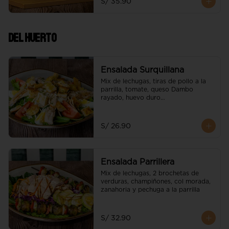
S/ 35.90
Del Huerto
Ensalada Surquillana
Mix de lechugas, tiras de pollo a la 
parrilla, tomate, queso Dambo 
rayado, huevo duro

e hilos de wantán
S/ 26.90
Ensalada Parrillera
Mix de lechugas, 2 brochetas de 
verduras, champiñones, col morada, 
zanahoria y pechuga a la parrilla
S/ 32.90