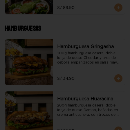
servido con papas nativas y 
ensalada de la casa
S/ 89.90
Hamburguesas
Hamburguesa Gringasha
200g hamburguesa casera, doble 
lonja de queso Cheddar y aros de 
cebolla empanizados en salsa mayo 
BBQ

Acompañado de papas nativas.
S/ 34.90
Hamburguesa Huaracina
200g hamburguesa casera, doble 
lonja de queso Dambo, bañadas en 
crema anticuchera, con trozos de 
champiñones flameados

Acompañado de papas nativas.