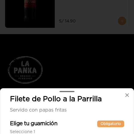
S/ 14.90
Filete de Pollo a la Parrilla
Conócenos
Servido con papas fritas
Cobertura
Términos y condiciones
Elige tu guarnición
Obligatorio
Política de privacidad
Seleccione 1