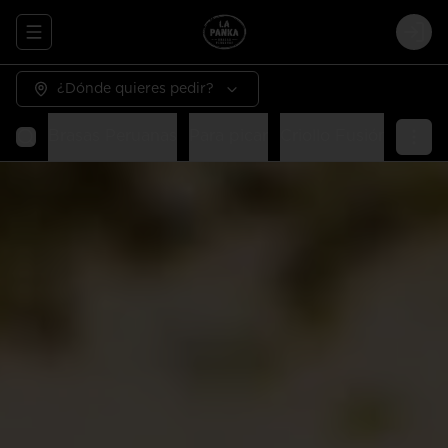
Abrir menu de navegación
Logi
¿Dónde quieres pedir?
Brasas Peruanas
Para picar
Criollo Fusión
Parrill