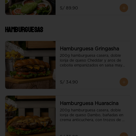
servido con papas nativas y 
ensalada de la casa
S/ 89.90
Hamburguesas
Hamburguesa Gringasha
200g hamburguesa casera, doble 
lonja de queso Cheddar y aros de 
cebolla empanizados en salsa mayo 
BBQ

Acompañado de papas nativas.
S/ 34.90
Hamburguesa Huaracina
200g hamburguesa casera, doble 
lonja de queso Dambo, bañadas en 
crema anticuchera, con trozos de 
champiñones flameados

Acompañado de papas nativas.