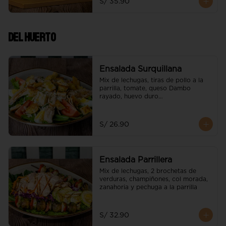
S/ 35.90
Del Huerto
Ensalada Surquillana
Mix de lechugas, tiras de pollo a la 
parrilla, tomate, queso Dambo 
rayado, huevo duro

e hilos de wantán
S/ 26.90
Ensalada Parrillera
Mix de lechugas, 2 brochetas de 
verduras, champiñones, col morada, 
zanahoria y pechuga a la parrilla
S/ 32.90