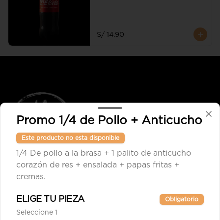
S/ 14.90
Promo 1/4 de Pollo + Anticucho
Este producto no esta disponible
1/4 De pollo a la brasa + 1 palito de anticucho
Conócenos
corazón de res + ensalada + papas fritas +
cremas.
Cobertura
Términos y condiciones
ELIGE TU PIEZA
Obligatorio
Política de privacidad
Seleccione 1