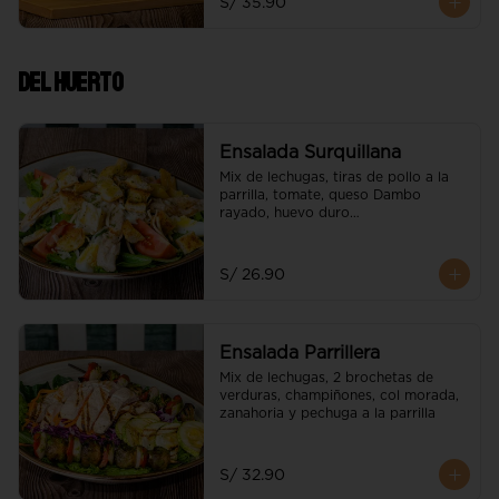
S/ 35.90
Del Huerto
Ensalada Surquillana
Mix de lechugas, tiras de pollo a la 
parrilla, tomate, queso Dambo 
rayado, huevo duro

e hilos de wantán
S/ 26.90
Ensalada Parrillera
Mix de lechugas, 2 brochetas de 
verduras, champiñones, col morada, 
zanahoria y pechuga a la parrilla
S/ 32.90