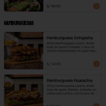
servido con papas nativas y 
ensalada de la casa
S/ 89.90
Hamburguesas
Hamburguesa Gringasha
200g hamburguesa casera, doble 
lonja de queso Cheddar y aros de 
cebolla empanizados en salsa mayo 
BBQ

Acompañado de papas nativas.
S/ 34.90
Hamburguesa Huaracina
200g hamburguesa casera, doble 
lonja de queso Dambo, bañadas en 
crema anticuchera, con trozos de 
champiñones flameados

Acompañado de papas nativas.