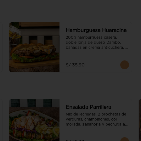
Hamburguesa Huaracina
200g hamburguesa casera, 
doble lonja de queso Dambo, 
bañadas en crema anticuchera, 
con trozos de champiñones 
flameados

S/ 35.90
Acompañado de papas nativas.
Ensalada Parrillera
Mix de lechugas, 2 brochetas de 
verduras, champiñones, col 
morada, zanahoria y pechuga a 
la parrilla