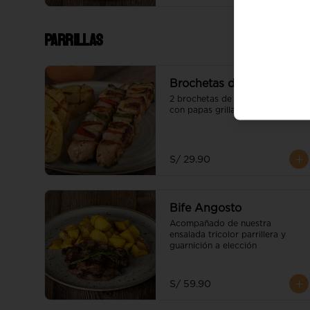
Parrillas
Brochetas de Pollo
2 brochetas de pollo servidas 
con papas grilladas
S/ 29.90
Bife Angosto
Acompañado de nuestra 
ensalada tricolor parrillera y 
guarnición a elección
S/ 59.90