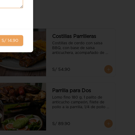
Costillas Parrilleras
r
S/ 14.90
Costillas de cerdo con salsa 
BBQ, con base de salsa 
anticuchera, acompañado de 
ensalada tricolor parrillera y 
guarnición a elección
S/ 54.90
Parrilla para Dos
Lomo fino 180 g, 1 palito de 
anticucho campeón, filete de 
pollo a la parrilla, 1/4 de pollo 
pellejo galleta (parte pierna), 
chorizo parrillero, servido con 
papas nativas y ensalada de la 
S/ 89.90
casa