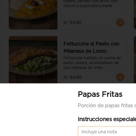
casera, servido con arroz con 
choclo y papa sancochada
S/ 34.90
Fettuccine al Pesto con
Milanesa de Lomo
Fettuccine bañado en crema de 
pesto casero, acompañado de 
una milanesa de lomo
S/ 44.90
Papas Fritas
Porción de papas fritas
Instrucciones especial