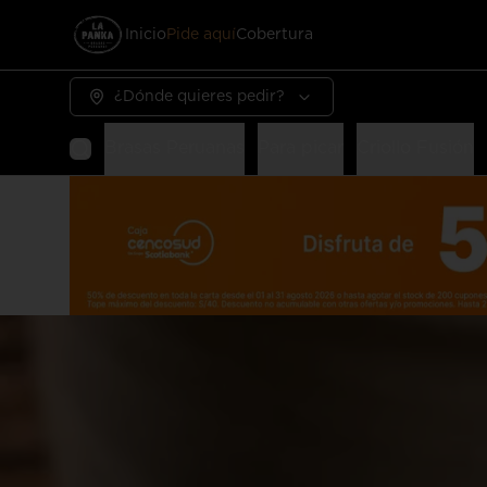
Inicio
Pide aquí
Cobertura
¿Dónde quieres pedir?
Brasas Peruanas
Para picar
Criollo Fusión