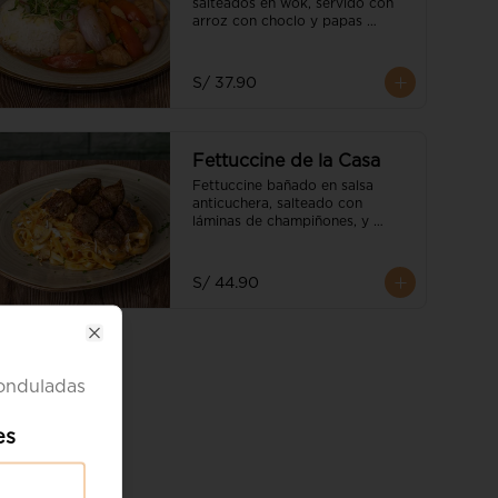
salteados en wok, servido con 
arroz con choclo y papas 
nativas
S/ 37.90
Fettuccine de la Casa
Fettuccine bañado en salsa 
anticuchera, salteado con 
láminas de champiñones, y 
pimiento morroneado, 
acompañado de trozos de lomo 
fino
S/ 44.90
Close
 onduladas
es