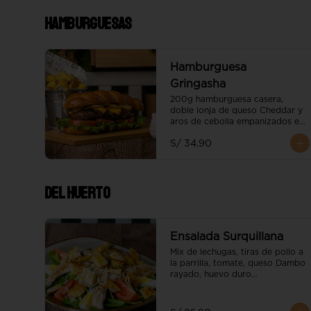
Hamburguesas
Hamburguesa
Gringasha
200g hamburguesa casera, 
doble lonja de queso Cheddar y 
aros de cebolla empanizados en 
salsa mayo BBQ

S/ 34.90
Acompañado de papas nativas.
Del Huerto
Ensalada Surquillana
Mix de lechugas, tiras de pollo a 
la parrilla, tomate, queso Dambo 
rayado, huevo duro

e hilos de wantán