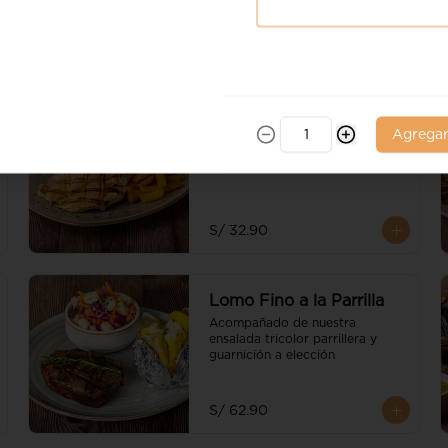
Filete de Pollo a la
Agrega
Parrilla
Servido con papas fritas
S/ 32.90
Lomo Fino a la Parrilla
Acompañado de nuestra 
ensalada tricolor parrillera y 
guarnición a elección
S/ 62.90