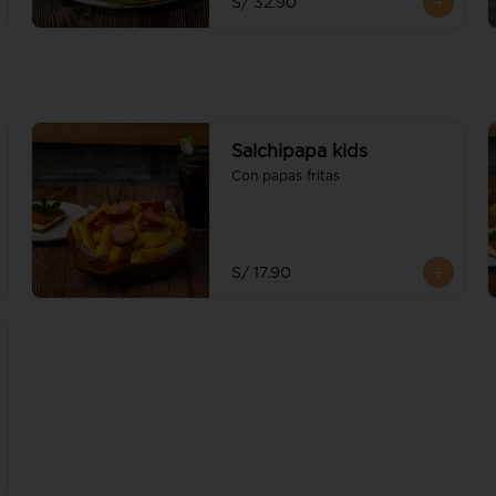
S/ 32.90
Salchipapa kids
Con papas fritas
S/ 17.90