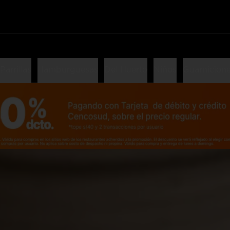
Parrillas
Hamburguesas
Del Huerto
Niños
Guarnicion