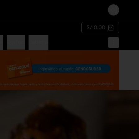
Login
S/ 0.00
es
Postres
Bebidas